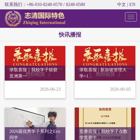
联系我们：+86-010-8248-0570 / 8248-0580
中文
|
EN
切
换
导
快讯播报
航
录取喜报｜我校学子斩获
录取喜报 | 新加坡管理大
亚洲第一...
学+1...
2026-06-23
2026-06-05
2026届优秀学子系列之Eric
竞赛喜报｜我校学子在数
同学 ...
学竞赛中...